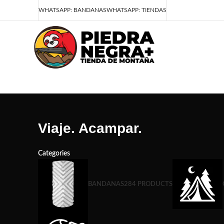
Deja que la montaña sea parte de tu vida
WHATSAPP: BANDANAS
WHATSAPP: TIENDAS
Viaje. Acampar.
Categories
BANDANAS
284 PRODUCTS