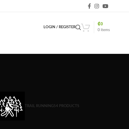
₡
0
LOGIN / REGISTER
0
items
TRAIL RUNNING
54 PRODUCTS