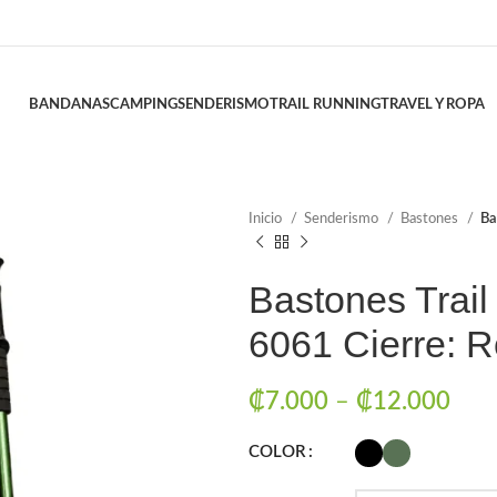
BANDANAS
CAMPING
SENDERISMO
TRAIL RUNNING
TRAVEL Y ROPA
Inicio
Senderismo
Bastones
Ba
Bastones Trail
6061 Cierre: 
₡
7.000
–
₡
12.000
COLOR