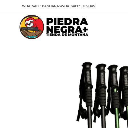
Deja que la montaña sea parte de tu vida
WHATSAPP: BANDANAS
WHATSAPP: TIENDAS