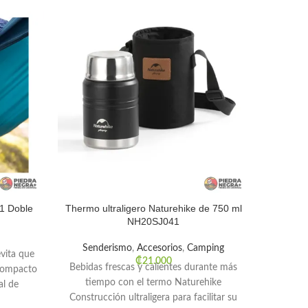
1 Doble
Thermo ultraligero Naturehike de 750 ml
AON
NH20SJ041
Trail 
Senderismo
,
Accesorios
,
Camping
vita que
Chaleco
₡
21.000
Bebidas frescas y calientes durante más
 compacto
par
tiempo con el termo Naturehike
al de
senderi
Construcción ultraligera para facilitar su
que 