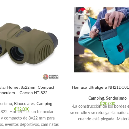
ular Hornet 8x22mm Compact
Hamaca Ultraligera NH21DC01
noculars – Carson HT-822
Camping
,
Senderismo
erismo
,
Binoculares
,
Camping
₡
20.000
-La construcción de los bordes e
₡
32.000
-822, Hornet™ es un binocular
se enrolle y se retraiga -Tamaño
no y compacto de 8×22 mm para
cuando está plegada -Materi
os, eventos deportivos, caminatas
construcción