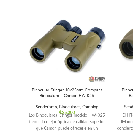
Binocular Stinger 10x25mm Compact
Binoc
Binoculars – Carson HW-025
Bi
Senderismo
,
Binoculares
,
Camping
Send
₡
35.000
Los Binoculares Stinger modelo HW-025
El HT
tienen la mejor óptica de calidad superior
livia
que Carson puede ofrecerle en un
conciert