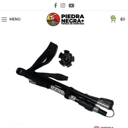
Deja que la montaña sea parte de tu vida
0
MENU
₡
0