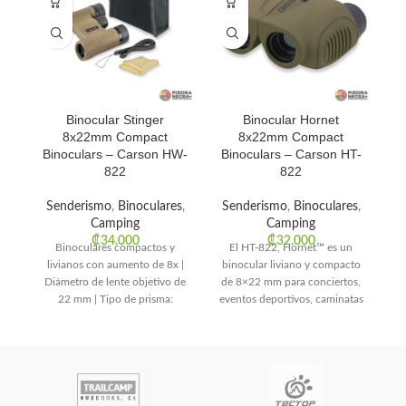
Binocular Stinger
Binocular Hornet
8x22mm Compact
8x22mm Compact
Binoculars – Carson HW-
Binoculars – Carson HT-
822
822
C
Senderismo
,
Binoculares
,
Senderismo
,
Binoculares
,
E
Camping
Camping
e
₡
34.000
₡
32.000
Binoculares compactos y
El HT-822, Hornet™ es un
f
livianos con aumento de 8x |
binocular liviano y compacto
r
Diámetro de lente objetivo de
de 8×22 mm para conciertos,
22 mm | Tipo de prisma:
eventos deportivos, caminatas
y campamentos. Tiene