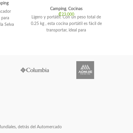
ping
Send
Camping
,
Cocinas
scador
Nature
₡
23.000
Ligero y portátil: Con un peso total de
 para
0.25 kg , esta cocina portátil es fácil de
la Selva
transportar, ideal para
Mundiales, detrás del Automercado