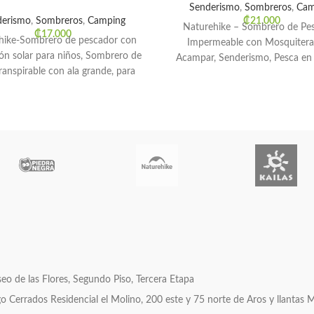
Senderismo
,
Sombreros
,
Cam
derismo
,
Sombreros
,
Camping
₡
21.000
Naturehike – Sombrero de Pe
₡
17.000
hike-Sombrero de pescador con
Impermeable con Mosquitera
ón solar para niños, Sombrero de
Acampar, Senderismo, Pesca en 
ranspirable con ala grande, para
campar y hacer senderismo
o de las Flores, Segundo Piso, Tercera Etapa
errados Residencial el Molino, 200 este y 75 norte de Aros y llantas 