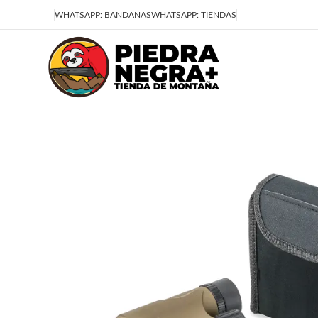
Deja que la montaña sea parte de tu vida
WHATSAPP: BANDANAS
WHATSAPP: TIENDAS