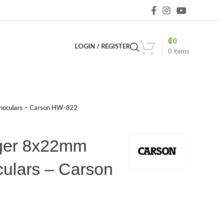
₡
0
LOGIN / REGISTER
0
items
inoculars – Carson HW-822
nger 8x22mm
ulars – Carson