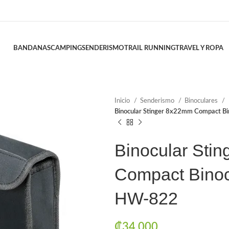
BANDANAS
CAMPING
SENDERISMO
TRAIL RUNNING
TRAVEL Y ROPA
Inicio
Senderismo
Binoculares
Binocular Stinger 8x22mm Compact B
Binocular Sti
Compact Binoc
HW-822
₡
34.000