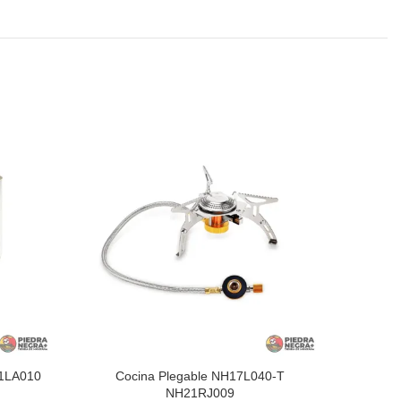
21LA010
Cocina Plegable NH17L040-T
MA
NH21RJ009