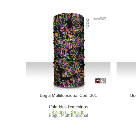
Bogui Multifuncional Cod: 301
Bo
Coloridos Femeninos
₡
6.000
–
₡
8.500
Bogui Multifuncional