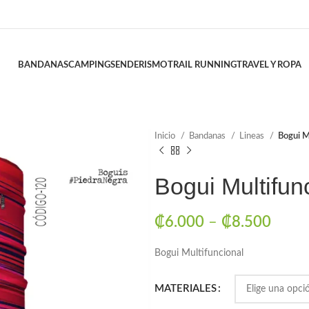
BANDANAS
CAMPING
SENDERISMO
TRAIL RUNNING
TRAVEL Y ROPA
Inicio
Bandanas
Lineas
Bogui M
Bogui Multifun
₡
6.000
–
₡
8.500
Bogui Multifuncional
MATERIALES