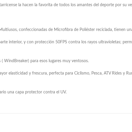
icense la hacen la favorita de todos los amantes del deporte por su vers
 Multiusos, confeccionadas de Microfibra de Poliéster reciclada, tienen un
parte interior, y con protección 50FPS contra los rayos ultravioletas; perm
s ( WindBreaker) para esos lugares muy ventosos.
ayor elasticidad y frescura, perfecta para Ciclismo, Pesca, ATV Rides y 
uario una capa protector contra el UV.