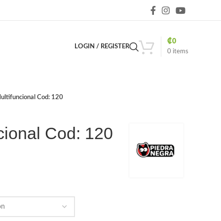
₡
0
LOGIN / REGISTER
0
items
ultifuncional Cod: 120
cional Cod: 120