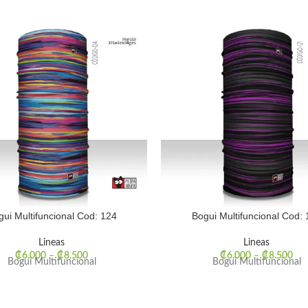
gui Multifuncional Cod: 124
Bogui Multifuncional Cod: 
Lineas
Lineas
₡
6.000
–
₡
8.500
₡
6.000
–
₡
8.500
Bogui Multifuncional
Bogui Multifuncional