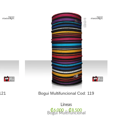
121
Bogui Multifuncional Cod: 119
Bog
Lineas
₡
6.000
–
₡
8.500
Bogui Multifuncional