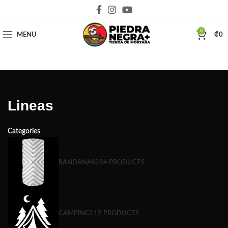
Deja que la montaña sea parte de tu vida
0
MENU
₡
0
Lineas
Categories
BANDANAS
284 PRODUCTS
CAMPING
112 PRODUCTS