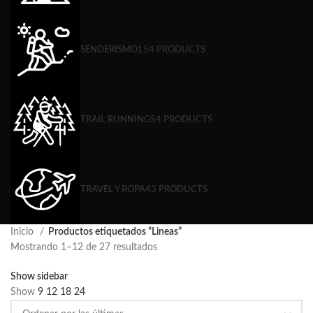
SENDERISMO
154 PRODUCTS
TRAIL RUNNING
54 PRODUCTS
TRAVEL Y ROPA
43 PRODUCTS
Inicio
Productos etiquetados “Lineas”
Mostrando 1–12 de 27 resultados
Show sidebar
Show
9
12
18
24