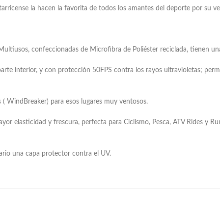
icense la hacen la favorita de todos los amantes del deporte por su vers
 Multiusos, confeccionadas de Microfibra de Poliéster reciclada, tienen un
parte interior, y con protección 50FPS contra los rayos ultravioletas; perm
s ( WindBreaker) para esos lugares muy ventosos.
ayor elasticidad y frescura, perfecta para Ciclismo, Pesca, ATV Rides y 
uario una capa protector contra el UV.