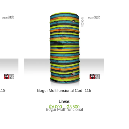
119
Bogui Multifuncional Cod: 115
Bog
Lineas
₡
6.000
–
₡
8.500
Bogui Multifuncional