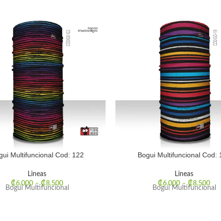
gui Multifuncional Cod: 122
Bogui Multifuncional Cod: 
Lineas
Lineas
₡
6.000
–
₡
8.500
₡
6.000
–
₡
8.500
Bogui Multifuncional
Bogui Multifuncional