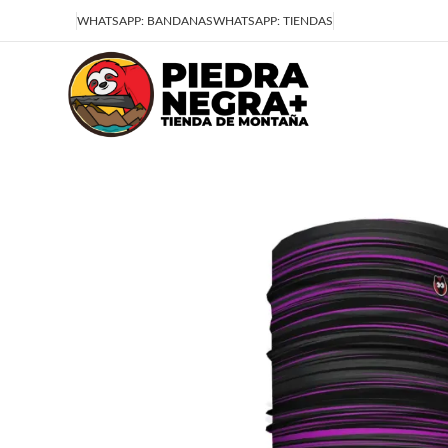
Deja que la montaña sea parte de tu vida
WHATSAPP: BANDANAS
WHATSAPP: TIENDAS