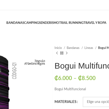
BANDANAS
CAMPING
SENDERISMO
TRAIL RUNNING
TRAVEL Y ROPA
Inicio
Bandanas
Lineas
Bogui M
Bogui Multifun
₡
6.000
–
₡
8.500
Bogui Multifuncional
MATERIALES