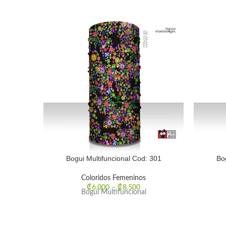
Bogui Multifuncional Cod: 301
Bo
Coloridos Femeninos
₡
6.000
–
₡
8.500
Bogui Multifuncional