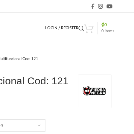
₡
0
LOGIN / REGISTER
0
items
ultifuncional Cod: 121
cional Cod: 121