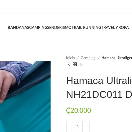
BANDANAS
CAMPING
SENDERISMO
TRAIL RUNNING
TRAVEL Y ROPA
Inicio
Camping
Hamaca Ultralig
Hamaca Ultral
NH21DC011 D
₡
20.000