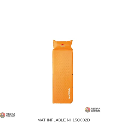
MAT INFLABLE NH15Q002D
Colc