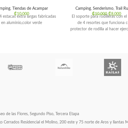
mping
,
Tiendas de Acampar
Camping
,
Senderismo
,
Trail R
₡
10.000
₡
10.000
₡
8.000
4 estacas extra largas fabricadas
El soporte para rodilleras con el
en aluminio,color verde
de 4 resortes que funciona
protector de rodilla al hacer ejer
o de las Flores, Segundo Piso, Tercera Etapa
errados Residencial el Molino, 200 este y 75 norte de Aros y llantas 