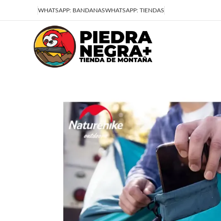
Deja que la montaña sea parte de tu vida
WHATSAPP: BANDANAS
WHATSAPP: TIENDAS