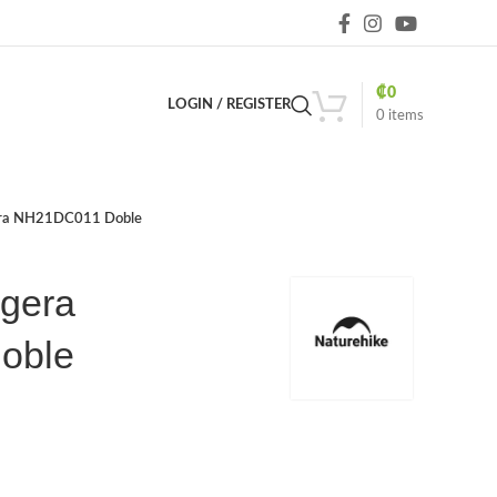
₡
0
LOGIN / REGISTER
0
items
era NH21DC011 Doble
igera
oble