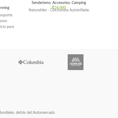
Senderismo
,
Accesorios
,
Camping
unning
₡
26.000
Naturehike - Colchoneta Autoinflable
Peso:
 soporte
bomba 
 como
(s
cicio para
182x13
Mundiales, detrás del Automercado