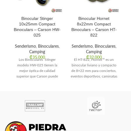
Binocular Stinger
Binocular Hornet
10x25mm Compact
8x22mm Compact
Binoculars – Carson HW-
Binoculars – Carson HT-
025
822
T
Senderismo
,
Binoculares
,
Senderismo
,
Binoculares
,
Camping
Camping
f
₡
35.000
₡
32.000
Los Binoculares Stinger
El HT-822, Hornet™ es un
to
modelo HW-025 tienen la
binocular liviano y compacto
mejor óptica de calidad
de 8×22 mm para conciertos,
ma
superior que Carson puede
eventos deportivos, caminatas
ofrecerle en un prismático de
y campamentos. Tiene