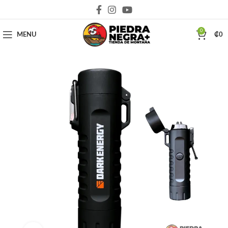
Deja que la montaña sea parte de tu vida
0
MENU
₡
0