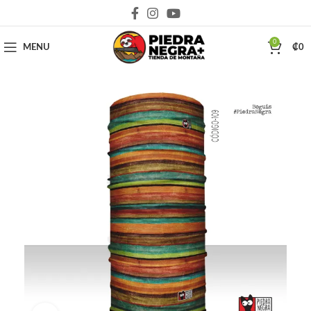
Deja que la montaña sea parte de tu vida
0
MENU
₡
0