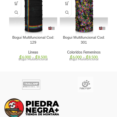
Bogui Multifuncional Cod:
Bogui Multifuncional Cod:
Bo
129
301
Lineas
Coloridos Femeninos
₡
6.000
–
₡
8.500
₡
6.000
–
₡
8.500
Bogui Multifuncional
Bogui Multifuncional