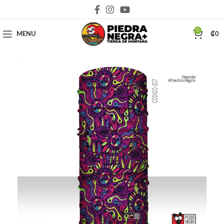
Deja que la montaña sea parte de tu vida
0
MENU
₡
0