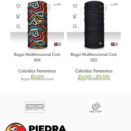
Bogui Multifuncional Cod:
Bogui Multifuncional Cod:
Bo
304
302
Coloridos Femeninos
Coloridos Femeninos
₡
8.000
₡
6.000
–
₡
8.500
Bogui Multifuncional
Bogui Multifuncional