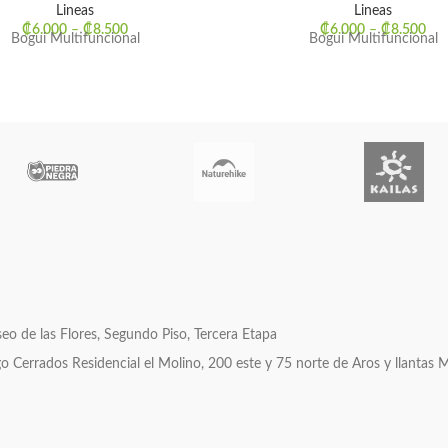
Lineas
Lineas
₡
6.000
–
₡
8.500
₡
6.000
–
₡
8.500
Bogui Multifuncional
Bogui Multifuncional
o de las Flores, Segundo Piso, Tercera Etapa
errados Residencial el Molino, 200 este y 75 norte de Aros y llantas 