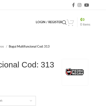
₡
0
LOGIN / REGISTER
0
items
inos
Bogui Multifuncional Cod: 313
cional Cod: 313