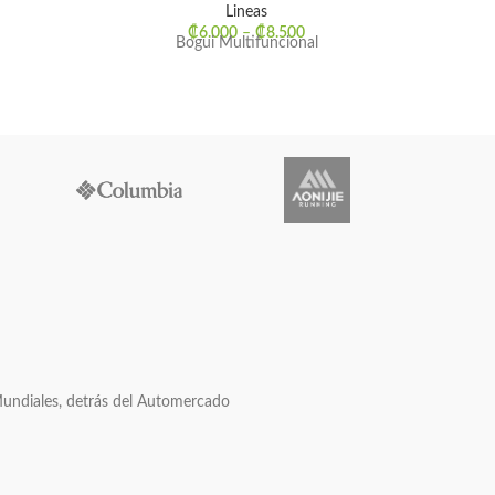
Lineas
₡
6.000
–
₡
8.500
Bogui Multifuncional
Mundiales, detrás del Automercado