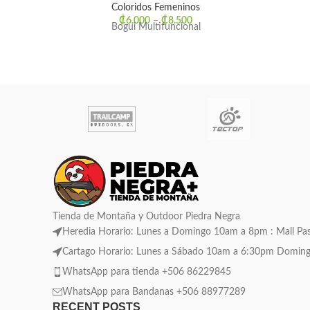
Coloridos Femeninos
₡
6.000
–
₡
8.500
Bogui Multifuncional
Tienda de Montaña y Outdoor Piedra Negra
Heredia Horario: Lunes a Domingo 10am a 8pm : Mall Pase
Cartago Horario: Lunes a Sábado 10am a 6:30pm Domingo C
WhatsApp para tienda +506 86229845
WhatsApp para Bandanas +506 88977289
RECENT POSTS