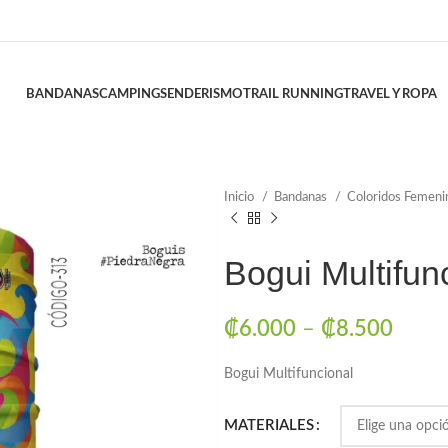
BANDANAS
CAMPING
SENDERISMO
TRAIL RUNNING
TRAVEL Y ROPA
Inicio
Bandanas
Coloridos Femen
Bogui Multifun
₡
6.000
–
₡
8.500
Bogui Multifuncional
MATERIALES