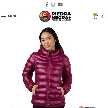
Deja que la montaña sea parte de tu vida
0
MENU
₡
0