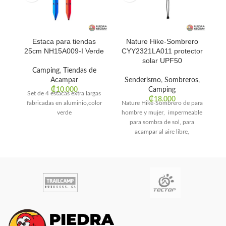
Estaca para tiendas
Nature Hike-Sombrero
25cm NH15A009-I Verde
CYY2321LA011 protector
solar UPF50
Camping
,
Tiendas de
Acampar
Senderismo
,
Sombreros
,
Na
₡
10.000
Camping
Set de 4 estacas extra largas
p
₡
18.000
fabricadas en aluminio,color
Nature Hike-Sombrero de para
verde
hombre y mujer, impermeable
para sombra de sol, para
acampar al aire libre,
senderismo, pesca, playa,